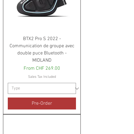
BTX2 Pro S 2022 -
Communication de groupe avec
double puce Bluetooth -
MIDLAND
Sale Price
From
CHF 269.00
Sales Tax Included
Pre-Order