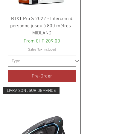
BTX1 Pro S 2022 - Intercom 4
personne jusqu'à 800 mètres -
MIDLAND
Sale Price
From
CHF 209.00
Sales Tax Included
Pre-Order
LIVRAISON : SUR DEMANDE