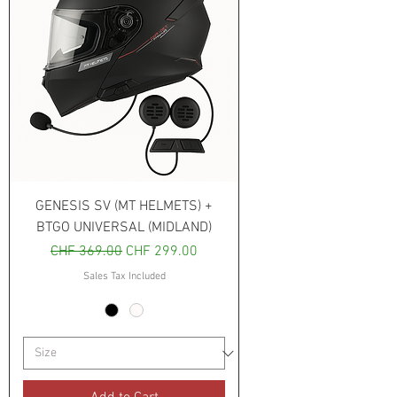
GENESIS SV (MT HELMETS) +
BTGO UNIVERSAL (MIDLAND)
Regular Price
Sale Price
CHF 369.00
CHF 299.00
Sales Tax Included