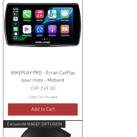
BIKEPLAY PRO - Écran CarPlay
pour moto - Midland
Price
CHF 269.00
Sales Tax Included
Add to Cart
Exclusivité MAGEF DIFFUSION