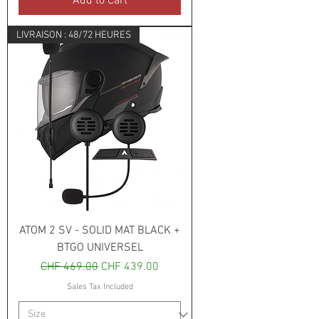
Add to Cart
LIVRAISON : 48/72 HEURES
ATOM 2 SV - SOLID MAT BLACK +
BTGO UNIVERSEL
Regular Price
Sale Price
CHF 469.00
CHF 439.00
Sales Tax Included