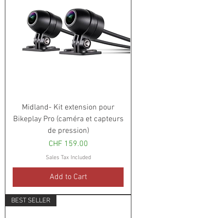
Midland- Kit extension pour
Bikeplay Pro (caméra et capteurs
de pression)
Price
CHF 159.00
Sales Tax Included
Add to Cart
BEST SELLER