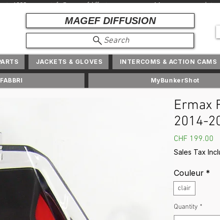
depuis 1982 + info@ magefdiffusion.com + Marques et produits exc
MAGEF DIFFUSION
Search
PARTS
JACKETS & GLOVES
INTERCOMS & ACTION CAMS
FABBRI
MyBunkerShot
Ermax F
2014-2
P
CHF 199.00
Sales Tax Inc
Couleur
*
clair
Quantity
*