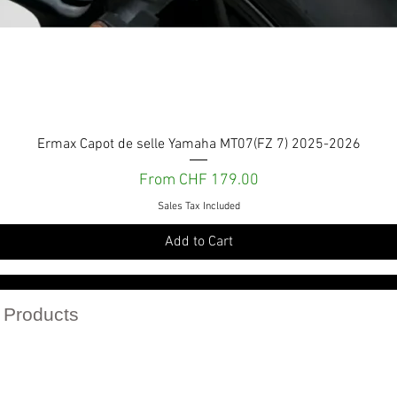
Quick View
Ermax Capot de selle Yamaha MT07(FZ 7) 2025-2026
Sale Price
From
CHF 179.00
Sales Tax Included
Add to Cart
Services et engagements
 Products