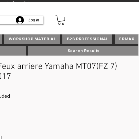
lusifs en Suisse
Log In
WORKSHOP MATERIAL
B2B PROFESSIONAL
ERMAX
Search Results
eux arriere Yamaha MT07(FZ 7)
017
rice
luded