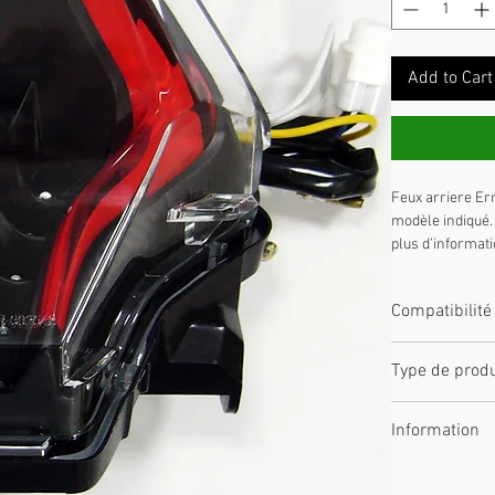
Add to Cart
Feux arriere Er
modèle indiqué. 
plus d’informat
Compatibilité
Yamaha MT07(F
Type de produ
Feux arriere
Information
Nous contacter 