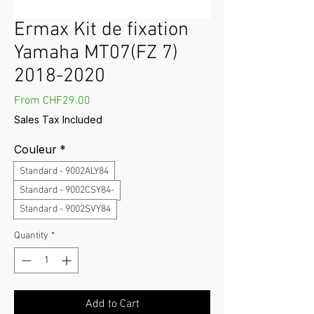
Ermax Kit de fixation
Yamaha MT07(FZ 7)
2018-2020
Sale Price
From
CHF29.00
Sales Tax Included
Couleur
*
Standard - 9002ALY84
Standard - 9002CSY84-
Standard - 9002SVY84
Quantity
*
Add to Cart