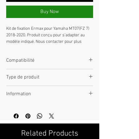
Buy Now
Kit de fixation Ermax pour Yamaha MT07(FZ 7) 
2018-2020. Produit conçu pour s’adapter au 
modèle indiqué. Nous contacter pour plus 
d’informations, confirmation de disponibilité ou 
conseil avant commande.
Compatibilité
Yamaha MT07(FZ 7) 2018-2020
Type de produit
Kit de fixation
Information
Nous contacter pour plus d’informations.
Related Products