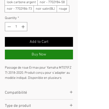
look carbone argent
noir - 7702Y84-58
noir - 7702Y84-73
noir satin(BL)
rouge
Quantity
*
Add to Cart
Buy Now
Passage de roue Ermax pour Yamaha MT07(FZ 
7) 2018-2020. Produit conçu pour s’adapter au 
modèle indiqué. Disponible en plusieurs 
finitions/couleurs : blanc métal; bleu; brut; gris 
mat clair; gris satin; icon blue; jaune fluo satin; 
Compatibilité
look carbone argent; noir; noir satin(BL); rouge. 
Nous contacter pour plus d’informations, 
Yamaha MT07(FZ 7) 2018-2020
confirmation de disponibilité ou conseil avant 
Type de produit
commande.