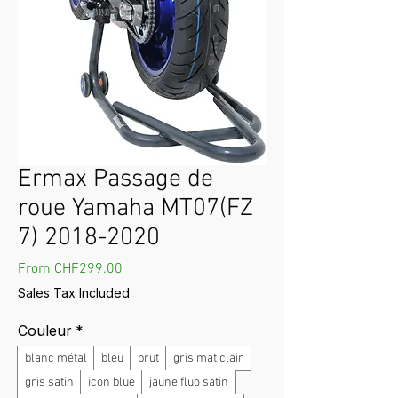
Ermax Passage de
roue Yamaha MT07(FZ
7) 2018-2020
Sale Price
From
CHF299.00
Sales Tax Included
Couleur
*
blanc métal
bleu
brut
gris mat clair
gris satin
icon blue
jaune fluo satin