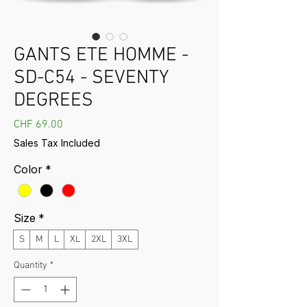
GANTS ETE HOMME -
SD-C54 - SEVENTY
DEGREES
Price
CHF 69.00
Sales Tax Included
Color
*
Size
*
S
M
L
XL
2XL
3XL
Quantity
*