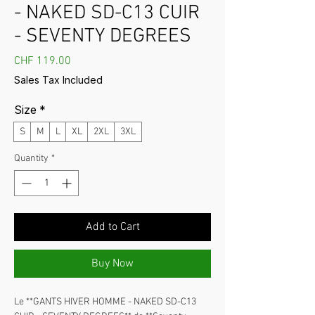
- NAKED SD-C13 CUIR
- SEVENTY DEGREES
Price
CHF 119.00
Sales Tax Included
Size
*
S
M
L
XL
2XL
3XL
Quantity
*
Add to Cart
Buy Now
Le **GANTS HIVER HOMME - NAKED SD-C13 