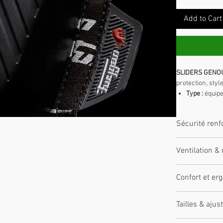
Add to Cart
SLIDERS GENOU
protection, style
Type :
équip
Homologatio
Matériaux :
t
Sécurité renf
Confort :
cou
Sécurité :
pro
Équipé de protec
Ventilation & 
l’abrasion. Conc
Panneaux ventil
Confort et e
réguler la chale
Coupe ergonomiq
Tailles & aju
Ajustements au 