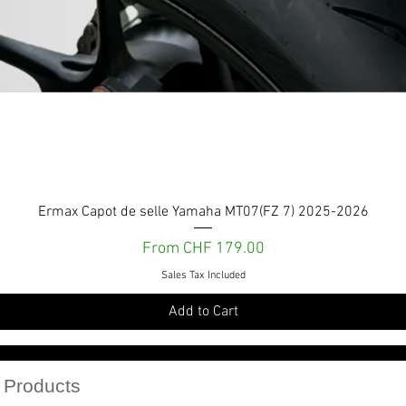
Quick View
Ermax Capot de selle Yamaha MT07(FZ 7) 2025-2026
Sale Price
From
CHF 179.00
Sales Tax Included
Add to Cart
Services et engagements
 Products