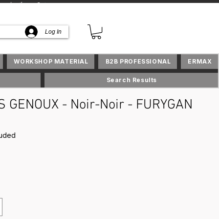
lusifs en Suisse
Log In
WORKSHOP MATERIAL
B2B PROFESSIONAL
ERMAX
Search Results
S GENOUX - Noir-Noir - FURYGAN
ce
luded