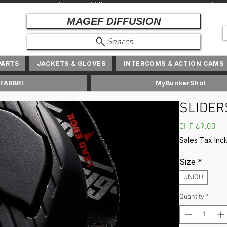
depuis 1982 + info@ magefdiffusion.com + Marques et produits exc
MAGEF DIFFUSION
Search
PARTS
JACKETS & GLOVES
INTERCOMS & ACTION CAMS
FABBRI
MyBunkerShot
SLIDER
Pri
CHF 69.00
Sales Tax Inc
Size
*
UNIQU
Quantity
*