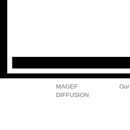
MAGEF
Our
DIFFUSION
Our history
All ou
Contact us