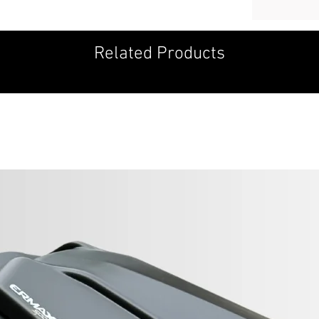
Birdie Hunter –
La mention “Bir
slogan, c’est un
Related Products
victoire, et cet
Un succès dès l
La “Birdie Hunte
distinctif, asso
un accessoire r
Confort et poly
Bien plus qu’une
arrière en mesh 
sensation douce
votre vie, que 
Affirmez votre 
Ajoutez une tou
Commandez dès m
un look sophisti
automnale.
Découvrez le sty
mémorable, elle