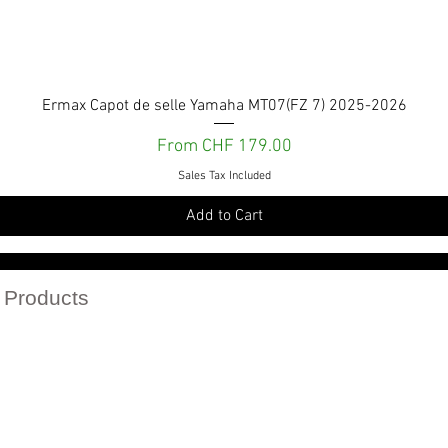
Quick View
Ermax Capot de selle Yamaha MT07(FZ 7) 2025-2026
Sale Price
From
CHF 179.00
Sales Tax Included
Add to Cart
Services et engagements
 Products
r catalogs in PDF
Politique de confidentialité
Politique de retour
Conditions Générales de vente