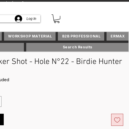
lusifs en Suisse
Log In
WORKSHOP MATERIAL
B2B PROFESSIONAL
ERMAX
Search Results
er Shot - Hole N°22 - Birdie Hunter
ce
luded