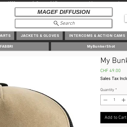
depuis 1982 + info@ magefdiffusion.com + Marques et produits exc
MAGEF DIFFUSION
Search
PARTS
JACKETS & GLOVES
INTERCOMS & ACTION CAMS
FABBRI
MyBunkerShot
My Bunk
Pri
CHF 49.00
Sales Tax Inc
Quantity
*
Add to Cart