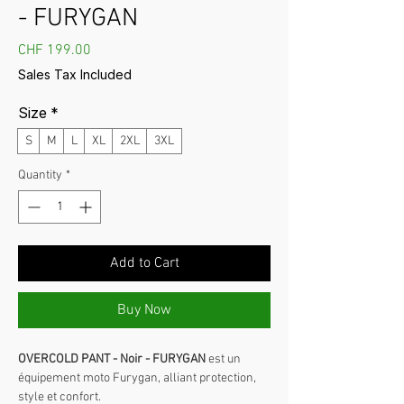
- FURYGAN
Price
CHF 199.00
Sales Tax Included
Size
*
S
M
L
XL
2XL
3XL
Quantity
*
Add to Cart
Buy Now
OVERCOLD PANT - Noir - FURYGAN
est un
équipement moto Furygan, alliant protection,
style et confort.