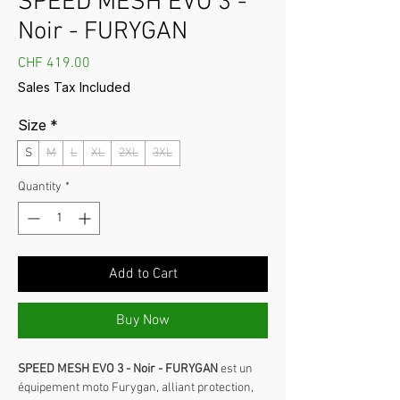
SPEED MESH EVO 3 -
Noir - FURYGAN
Price
CHF 419.00
Sales Tax Included
Size
*
S
M
L
XL
2XL
3XL
Quantity
*
Add to Cart
Buy Now
SPEED MESH EVO 3 - Noir - FURYGAN
est un
équipement moto Furygan, alliant protection,