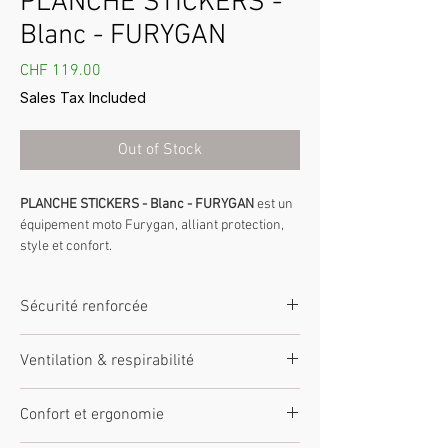
PLANCHE STICKERS -
Blanc - FURYGAN
Price
CHF 119.00
Sales Tax Included
Out of Stock
PLANCHE STICKERS - Blanc - FURYGAN
est un
équipement moto Furygan, alliant protection,
style et confort.
Type :
équipement moto Furygan
Homologation :
conforme aux normes CE et
Sécurité renforcée
moto
Matériaux :
textiles et cuirs techniques
Équipé de protections certifiées CE (D3O® sur
Furygan
Ventilation & respirabilité
zones clés). Matériaux résistants à l’abrasion.
Confort :
coupe ergonomique adaptée à la
Conception testée pour la sécurité du pilote.
moto
Panneaux ventilés et zones respirantes selon
Confort et ergonomie
Sécurité :
protections D3O® intégrées selon
modèle. Doublures techniques pour réguler la
le modèle
chaleur et l’humidité.