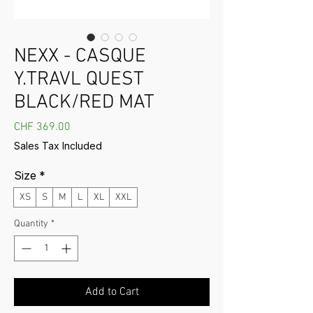
NEXX - CASQUE
Y.TRAVL QUEST
BLACK/RED MAT
Price
CHF 369.00
Sales Tax Included
Size
*
XS
S
M
L
XL
XXL
Quantity
*
Add to Cart