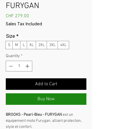
FURYGAN
Price
CHF 279.00
Sales Tax Included
Size
*
S
M
L
XL
2XL
3XL
4XL
Quantity
*
Add to Cart
Buy Now
BROOKS - Pearl-Bleu - FURYGAN
est un
équipement moto Furygan, alliant protection,
style et confort.