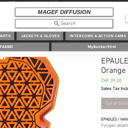
depuis 1982 + info@ magefdiffusion.com + Marques et produits exc
MAGEF DIFFUSION
Search
PARTS
JACKETS & GLOVES
INTERCOMS & ACTION CAMS
FABBRI
MyBunkerShot
EPAULE
Orange
Pri
CHF 39.00
Sales Tax Inc
Out of Stoc
EPAULES / HAN
Furygan, alliant