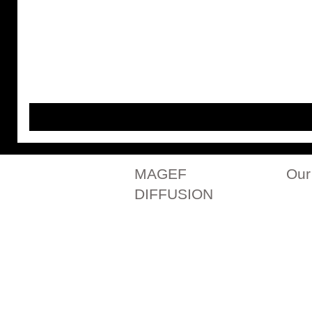
MAGEF
Our
DIFFUSION
Our history
All ou
Contact us