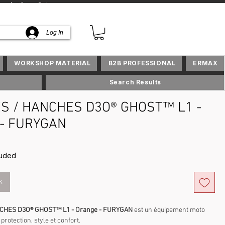
lusifs en Suisse
Log In
WORKSHOP MATERIAL
B2B PROFESSIONAL
ERMAX
Search Results
S / HANCHES D3O® GHOST™ L1 -
 - FURYGAN
ce
luded
k
CHES D3O® GHOST™ L1 - Orange - FURYGAN
est un équipement moto
 protection, style et confort.