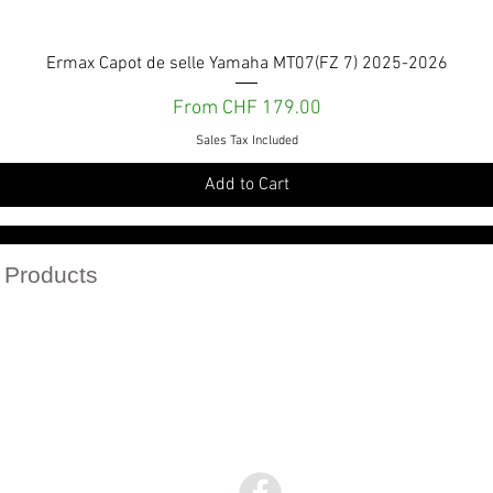
Quick View
Ermax Capot de selle Yamaha MT07(FZ 7) 2025-2026
Sale Price
From
CHF 179.00
Sales Tax Included
Add to Cart
Services et engagements
 Products
r catalogs in PDF
Politique de confidentialité
Politique de retour
Conditions Générales de vente