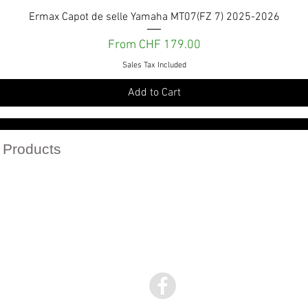
Quick View
Ermax Capot de selle Yamaha MT07(FZ 7) 2025-2026
Sale Price
From
CHF 179.00
Sales Tax Included
Add to Cart
Services et engagements
 Products
r catalogs in PDF
Politique de confidentialité
Politique de retour
Conditions Générales de vente