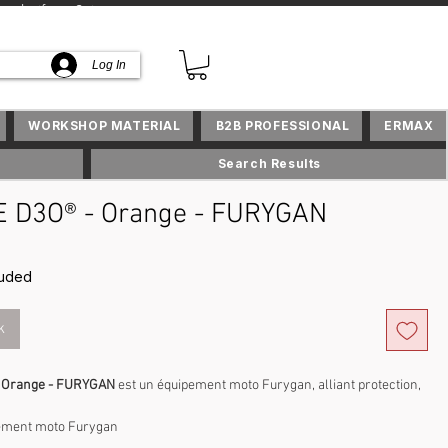
lusifs en Suisse
Log In
WORKSHOP MATERIAL
B2B PROFESSIONAL
ERMAX
Search Results
E D3O® - Orange - FURYGAN
ce
luded
k
- Orange - FURYGAN
est un équipement moto Furygan, alliant protection,
ement moto Furygan