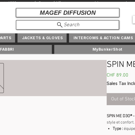
depuis 1982 + info@ magefdiffusion.com + Marques et produits exc
MAGEF DIFFUSION
Search
PARTS
JACKETS & GLOVES
INTERCOMS & ACTION CAMS
FABBRI
MyBunkerShot
SPIN M
Pri
CHF 89.00
Sales Tax Inc
Out of Stoc
SPIN ME D3O® 
style et confort.
Type :
équip