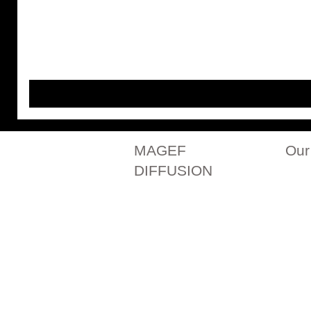
MAGEF
Our
DIFFUSION
Our history
All ou
Contact us