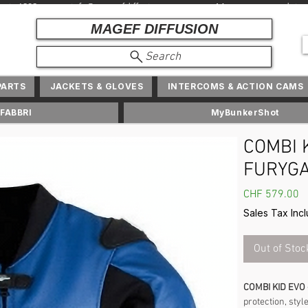
depuis 1982 + info@ magefdiffusion.com + Marques et produits exc
MAGEF DIFFUSION
Search
PARTS
JACKETS & GLOVES
INTERCOMS & ACTION CAMS
FABBRI
MyBunkerShot
COMBI K
FURYG
P
CHF 579.00
Sales Tax Inc
Out of Stoc
COMBI KID EVO 
protection, style