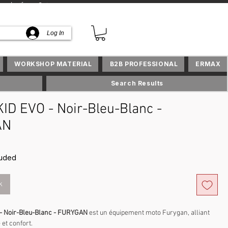
lusifs en Suisse
Log In
WORKSHOP MATERIAL
B2B PROFESSIONAL
ERMAX
Search Results
ID EVO - Noir-Bleu-Blanc -
AN
rice
luded
k
- Noir-Bleu-Blanc - FURYGAN
est un équipement moto Furygan, alliant
 et confort.