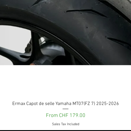
Quick View
Ermax Capot de selle Yamaha MT07(FZ 7) 2025-2026
Sale Price
From
CHF 179.00
Sales Tax Included