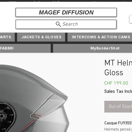
depuis 1982 + info@ magefdiffusion.com + Marques et produits exc
MAGEF DIFFUSION
Search
PARTS
JACKETS & GLOVES
INTERCOMS & ACTION CAMS
FABBRI
MyBunkerShot
MT Helm
Gloss
P
CHF 199.00
Sales Tax Inc
Out of Stoc
Casque FU935S
Helmets pensé p