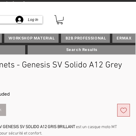
lusifs en Suisse
Log In
WORKSHOP MATERIAL
B2B PROFESSIONAL
ERMAX
Search Results
ets - Genesis SV Solido A12 Grey
rice
luded
k
V GENESIS SV SOLIDO A12 GRIS BRILLANT
est un casque moto MT
our sécurité et confort.