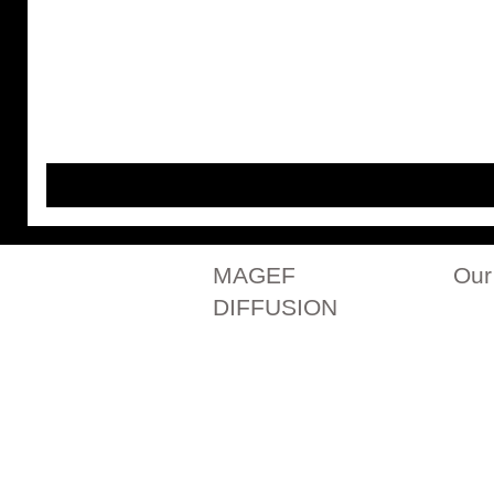
MAGEF
Our
DIFFUSION
Our history
All ou
Contact us