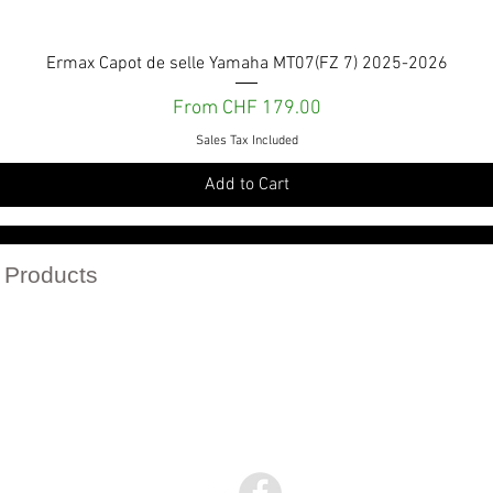
Quick View
Ermax Capot de selle Yamaha MT07(FZ 7) 2025-2026
Sale Price
From
CHF 179.00
Sales Tax Included
Add to Cart
Services et engagements
 Products
r catalogs in PDF
Politique de confidentialité
Politique de retour
Conditions Générales de vente