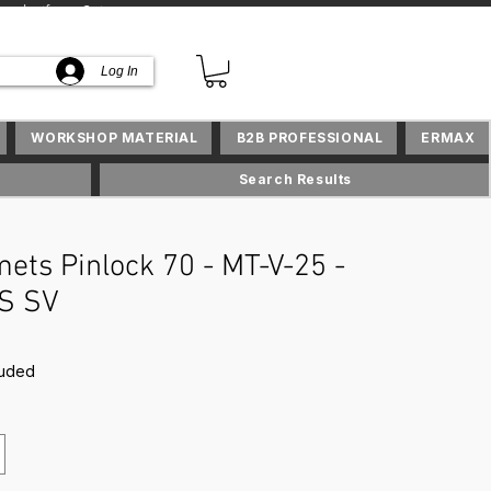
lusifs en Suisse
Log In
WORKSHOP MATERIAL
B2B PROFESSIONAL
ERMAX
Search Results
ets Pinlock 70 - MT-V-25 -
S SV
ce
luded