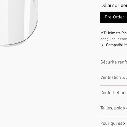
Délai sur d
Pre-Order
MT Helmets Pin
conçu pour comp
Compatibilité
Montage :
si
Qualité :
pièc
Sécurité renf
Coque aérodynam
Ventilation &
Fermeture sécur
Entrées d’air et
Confort et po
Prédisposition P
Intérieur respir
Tailles, poid
rétractable sel
Tailles disponib
Pour qui est‑il
tailles.