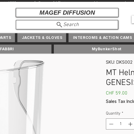
depuis 1982 + info@ magefdiffusion.com + Marques et produits exc
MAGEF DIFFUSION
Search
PARTS
JACKETS & GLOVES
INTERCOMS & ACTION CAMS
FABBRI
MyBunkerShot
SKU: DKS002
MT Helm
GENESI
Pri
CHF 59.00
Sales Tax Inc
Quantity
*