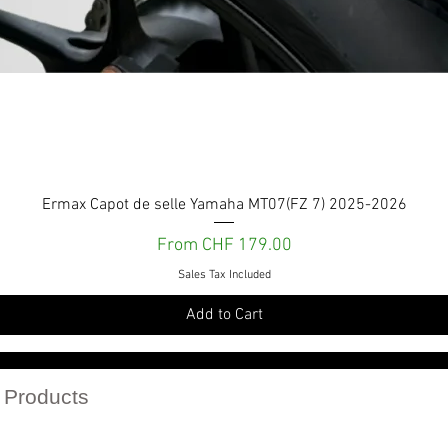
Quick View
Ermax Capot de selle Yamaha MT07(FZ 7) 2025-2026
Sale Price
From
CHF 179.00
Sales Tax Included
Add to Cart
Services et engagements
 Products