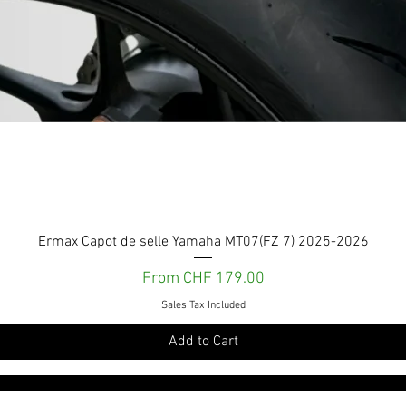
Quick View
Ermax Capot de selle Yamaha MT07(FZ 7) 2025-2026
Sale Price
From
CHF 179.00
Sales Tax Included
Add to Cart