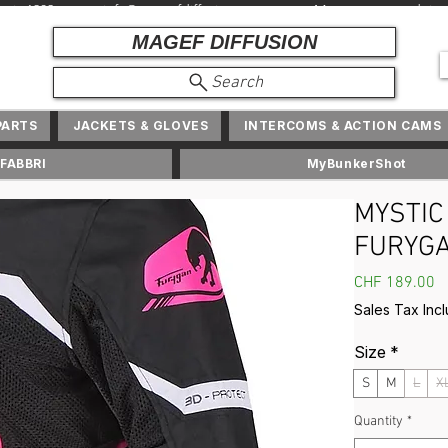
depuis 1982 + info@ magefdiffusion.com + Marques et produits exc
MAGEF DIFFUSION
Search
PARTS
JACKETS & GLOVES
INTERCOMS & ACTION CAMS
FABBRI
MyBunkerShot
MYSTIC 
FURYG
P
CHF 189.00
Sales Tax Inc
Size
*
S
M
L
X
Quantity
*