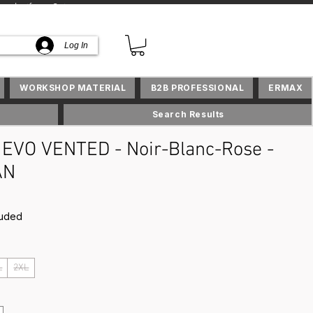
lusifs en Suisse
Log In
WORKSHOP MATERIAL
B2B PROFESSIONAL
ERMAX
Search Results
EVO VENTED - Noir-Blanc-Rose -
AN
rice
luded
L
2XL