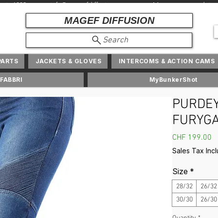
depuis 1982 + info@ magefdiffusion.com + Marques et produits exc
MAGEF DIFFUSION
Search
PARTS
JACKETS & GLOVES
INTERCOMS & ACTION CAMS
FABBRI
MyBunkerShot
PURDEY
FURYG
P
CHF 199.00
Sales Tax Inc
Size
*
28/32
26/32
30/30
26/30