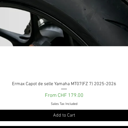
Quick View
Ermax Capot de selle Yamaha MT07(FZ 7) 2025-2026
Sale Price
From
CHF 179.00
Sales Tax Included
Add to Cart