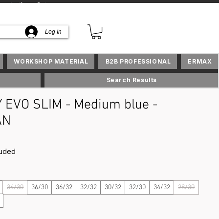
lusifs en Suisse
Log In
WORKSHOP MATERIAL
B2B PROFESSIONAL
ERMAX
Search Results
 EVO SLIM - Medium blue -
AN
rice
luded
34/30
36/30
36/32
32/32
30/32
32/30
34/32
28/30