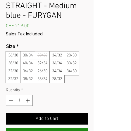
STRAIGHT - Medium
blue - FURYGAN
Price
CHF 219.00
Sales Tax Included
Size
*
36/30
30/34
30/30
34/32
28/30
38/30
40/34
32/34
36/34
30/32
32/30
36/32
26/30
34/34
34/30
32/32
38/32
38/34
28/32
Quantity
*
Add to Cart