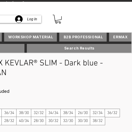
lusifs en Suisse
Log In
WORKSHOP MATERIAL
B2B PROFESSIONAL
ERMAX
Search Results
 KEVLAR® SLIM - Dark blue -
AN
rice
luded
36/34
38/30
32/32
34/34
38/34
26/30
32/34
36/32
28/32
40/34
28/30
30/32
32/30
30/30
38/32