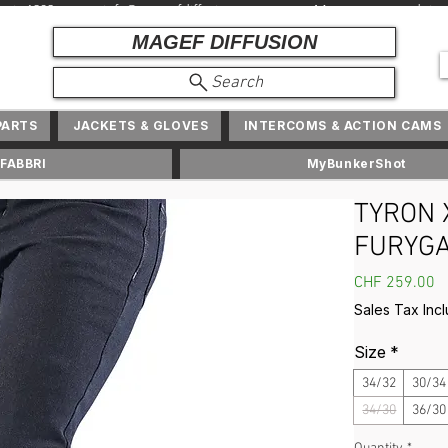
depuis 1982 + info@ magefdiffusion.com + Marques et produits exc
MAGEF DIFFUSION
Search
PARTS
JACKETS & GLOVES
INTERCOMS & ACTION CAMS
FABBRI
MyBunkerShot
TYRON X
FURYG
P
CHF 259.00
Sales Tax Inc
Size
*
34/32
30/34
34/30
36/30