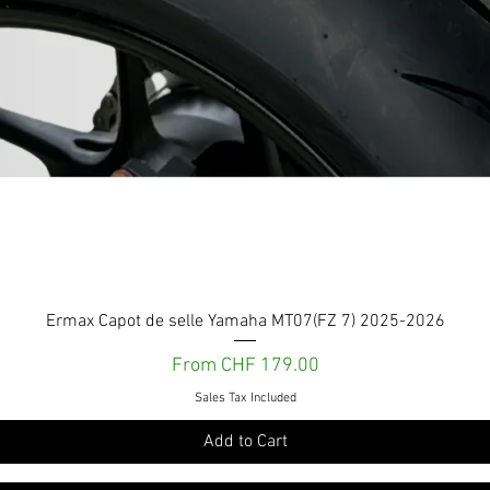
Quick View
Ermax Capot de selle Yamaha MT07(FZ 7) 2025-2026
Sale Price
From
CHF 179.00
Sales Tax Included
Add to Cart