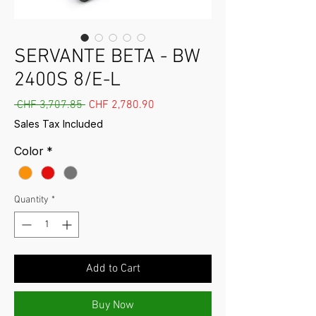
SERVANTE BETA - BW
2400S 8/E-L
Regular Price
Sale Price
 CHF 3,707.85 
CHF 2,780.90
Sales Tax Included
Color
*
Quantity
*
Add to Cart
Buy Now